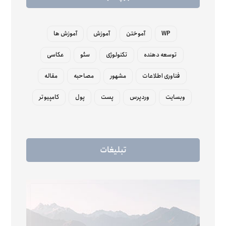
WP
آموختن
آموزش
آموزش ها
توسعه دهنده
تکنولوژی
سئو
عکاسی
فناوری اطلاعات
مشهور
مصاحبه
مقاله
وبسایت
وردپرس
پست
پول
کامپیوتر
تبلیغات