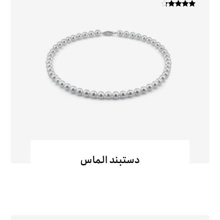
امتیاز
۴
از ۵
دستبند الماس