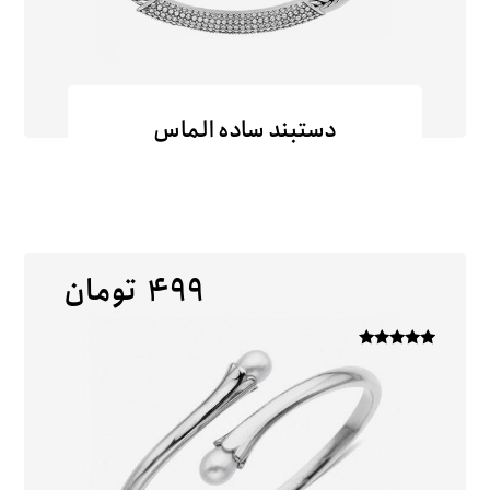
دستبند ساده الماس
۴۹۹
تومان
امتیاز
۵
از ۵