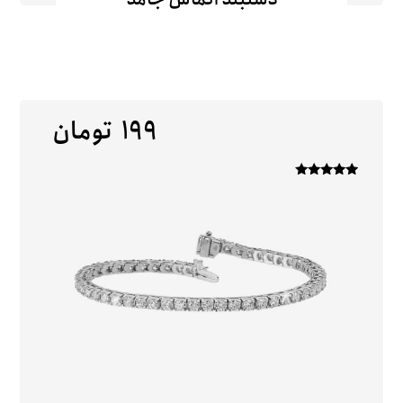
۱۹۹
تومان
امتیاز
۵
از ۵