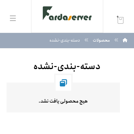
0
محصولات
دسته-بندی-نشده
دسته-بندی-نشده
هیچ محصولی یافت نشد.